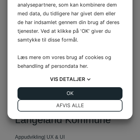
Resultatet
analysepartnere, som kan kombinere dem
med data, du tidligere har givet dem eller
Besøgende oplever nu en mere informativ og
de har indsamlet gennem din brug af deres
inspirerende digital rejse, mens udstillere drager fordel
tjenester. Ved at klikke på 'OK' giver du
af den lette online bookingproces. Uptime har med
samtykke til disse formål.
succes skabt en automatiseret digital platform, der ikke
kun repræsenterer Det Fynske Dyrskue, men også dets
værdier og mangfoldighed.
Læs mere om vores brug af cookies og
behandling af persondata
her
.
detfynskedyrskue.dk
VIS
DETALJER
Lignende cases
JA
NEJ
OK
JA
NEJ
NØDVENDIGE
PRÆFERENCER
AFVIS ALLE
JA
NEJ
JA
NEJ
Langeland Kommune
MARKETING
STATISTIK
Appudvikling
|
UX & UI