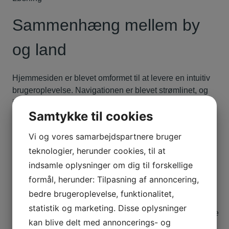
Sammenhæng mellem by
og land
Hjemmesiden er blevet omformet til at levere en intuitiv
brugeroplevelse. Navigationen er blevet strømlinet, og
information er organiseret på en måde, der gør det let for
Samtykke til cookies
både erhvervsudstillere og besøgende at finde relevante
oplysninger og booke en billet eller en standplads.
Vi og vores samarbejdspartnere bruger
De manuelle processer er blevet digitaliseret, og
teknologier, herunder cookies, til at
hjemmesiden forener land og by ved at fremhæve
indsamle oplysninger om dig til forskellige
dyrudstilling, innovative maskiner, fødevareoplevelser
formål, herunder: Tilpasning af annoncering,
og udeliv der appellerer til et bredere publikum.
bedre brugeroplevelse, funktionalitet,
statistik og marketing. Disse oplysninger
kan blive delt med annoncerings- og