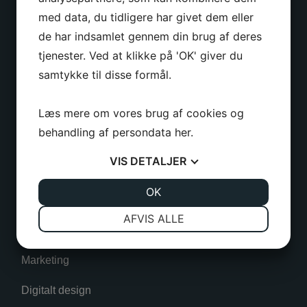
Kulinggade 31E, 2. sal (Indg. A)
med data, du tidligere har givet dem eller
5700 Svendborg
de har indsamlet gennem din brug af deres
+45 63 60 20 00
tjenester. Ved at klikke på 'OK' giver du
post@uptime.dk
samtykke til disse formål.
CVR-nr 30527461
Læs mere om vores brug af cookies og
behandling af persondata
her
.
Ydelser
VIS
DETALJER
JA
NEJ
OK
JA
NEJ
Hjemmeside
NØDVENDIGE
PRÆFERENCER
AFVIS ALLE
Softwareudvikling
JA
NEJ
JA
NEJ
Marketing
MARKETING
STATISTIK
Digitalt design