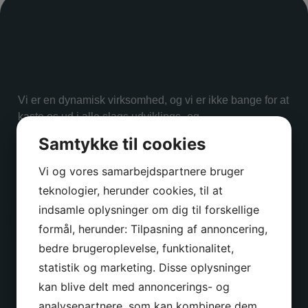
Vi er en dynamisk virksomhed, og vi er ikke bange for at
kaste os ud i alle slags udviklings- og
kommunikationsopgaver.
Samtykke til cookies
Vi lægger stor vægt på personlig og tæt kontakt i
samarbejdet med vores kunder.
Vi og vores samarbejdspartnere bruger
teknologier, herunder cookies, til at
indsamle oplysninger om dig til forskellige
Find vej
formål, herunder: Tilpasning af annoncering,
bedre brugeroplevelse, funktionalitet,
statistik og marketing. Disse oplysninger
Kontakt
kan blive delt med annoncerings- og
analysepartnere, som kan kombinere dem