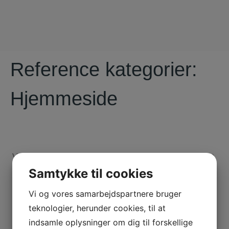
Reference kategorier:
Hjemmeside
Vi er en dynamisk virksomhed, og vi er ikke bange for at
kaste os ud i alle slags udviklings- og
Samtykke til cookies
kommunikationsopgaver.
Vi og vores samarbejdspartnere bruger
Vi lægger stor vægt på personlig og tæt kontakt i
samarbejdet med vores kunder.
teknologier, herunder cookies, til at
indsamle oplysninger om dig til forskellige