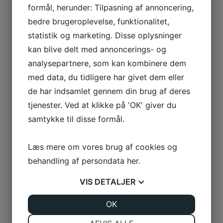
formål, herunder: Tilpasning af annoncering,
Find vej
bedre brugeroplevelse, funktionalitet,
statistik og marketing. Disse oplysninger
Kontakt
kan blive delt med annoncerings- og
analysepartnere, som kan kombinere dem
Kulinggade 31E, 2. sal (Indg. A)
med data, du tidligere har givet dem eller
5700 Svendborg
de har indsamlet gennem din brug af deres
+45 63 60 20 00
tjenester. Ved at klikke på 'OK' giver du
post@uptime.dk
samtykke til disse formål.
CVR-nr 30527461
Læs mere om vores brug af cookies og
behandling af persondata
her
.
Ydelser
VIS
DETALJER
Hjemmeside
Softwareudvikling
JA
NEJ
OK
JA
NEJ
Marketing
NØDVENDIGE
PRÆFERENCER