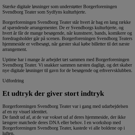
Stærke digitale løsninger som understøtter Borgerforeningen
Svendborg Teater som Sydfyns kulturhjerte.
Borgerforeningen Svendborg Teater står hvert år bag en lang række
af spændende arrangementer. De er Svendborgs kulturhjerte, og
hvert år får de mange besøgende, når kunstnere, bands, komikere og
foredragsholder går på scenen. Borgerforeningen Svendborg Teaters
hjemmeside er velbesøgt, når gæster skal købe billetter til det næste
arrangement.
Uptime har i mange år arbejdet tæt sammen med Borgerforeningen
Svendborg Teater. Vi snakker sammen næsten dagligt, og det skaber
nye digitale løsninger til gavn for de besøgende og erhvervsklubben.
Udfordring
Et udtryk der giver stort indtryk
Borgerforeningen Svendborg Teater var i gang med udarbejdelsen
af en ny visuel identitet.
De fandt ud af, at de var vokset ud af deres hjemmeside, der ikke
længere matchede deres DNA eller behov. I en workshop med
Borgerforeningen Svendborg Teater, kastede vi alle boldene op i
luften.